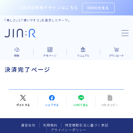
JIN:Rの参考デザインはこちら
DEMOを見る
「美しさ」と「使いやすさ」を追求したテーマ。
JIN:Rの特徴
Feature
DEMOサイト
特徴
デモページ
マニュアル
ダウンロード
DEMO Collection
決済完了ページ
マニュアル
Manual
フォーラム
Forum
ポストする
シェアする
LINEで送る
URLをコピー
コミュニティ
Community
アフィリエイト
affiliate
運営会社
利用規約
特定商取引法に基づく表記
プライバシーポリシー