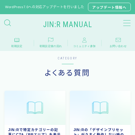
WordPress7.0への対応アップデートを行いました
アップデート情報へ
JIN:R MANUAL
JIN:Rの初期設定
初期設定
初期設定後の流れ
コミュニティ参加
お問い合わせ
推奨プラグイン
CATEGORY
JINからテーマ移行
よくある質問
子テーマのダウンロード
よくある質問
相談フォーラム
アップデート情報
JIN:Rで特定カテゴリーの記
JIN:Rの「デザインプリセッ
事にCTA（PRエリア）を表示
ト」がうまく動作しない時の