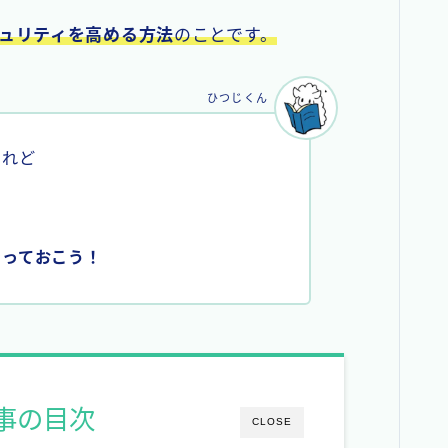
ュリティを高める方法
のことです。
ひつじくん
けれど
やっておこう！
事の目次
CLOSE