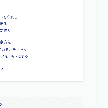
イトを守れる
が出る
クが付く
設定方法
っているかチェック！
レスをhttpsにする
こう
？