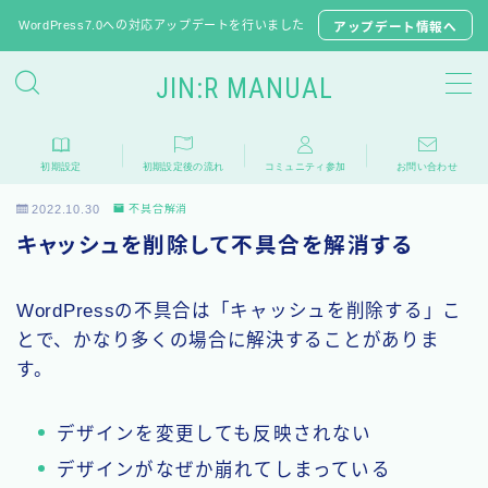
WordPress7.0への対応アップデートを行いました
アップデート情報へ
JIN:R MANUAL
JIN:Rの初期設定
初期設定
初期設定後の流れ
コミュニティ参加
お問い合わせ
推奨プラグイン
2022.10.30
不具合解消
JINからテーマ移行
キャッシュを削除して不具合を解消する
子テーマのダウンロード
WordPressの不具合は「キャッシュを削除する」こ
よくある質問
とで、かなり多くの場合に解決することがありま
す。
相談フォーラム
デザインを変更しても反映されない
アップデート情報
デザインがなぜか崩れてしまっている