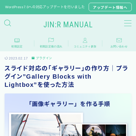
WordPress7.0への対応アップデートを行いました
アップデート情報へ
JIN:R MANUAL
JIN:Rの初期設定
初期設定
初期設定後の流れ
コミュニティ参加
お問い合わせ
推奨プラグイン
2023.02.17
プラグイン
JINからテーマ移行
スライド対応の「ギャラリー」の作り方｜プラ
子テーマのダウンロード
グイン”Gallery Blocks with
Lightbox”を使った方法
よくある質問
相談フォーラム
アップデート情報