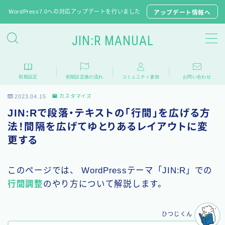
WordPress7.0への対応アップデートを行いました
アップデート情報へ
JIN:R MANUAL
JIN:Rの初期設定
初期設定
初期設定後の流れ
コミュニティ参加
お問い合わせ
推奨プラグイン
2023.04.15
カスタマイズ
JINからテーマ移行
JIN:Rで段落・テキストの「行間」を広げる方
子テーマのダウンロード
法！間隔を広げてゆとりあるレイアウトに変
更する
よくある質問
このページでは、 WordPressテーマ「JIN:R」での
相談フォーラム
行間調整
のやり方について解説します。
アップデート情報
ひつじくん