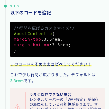
以下のコードを追記
/*行間を広げるカスタマイズ*/
#postContent p
{
margin-top
:
3.6rem
;
margin-bottom
:
3.6rem
;
}
このコードを
そのままコピペ
してください！
これで少し行間が広がりました。デフォルトは
3.3rem
です。
うまく保存できない場合
レンタルサーバーの「WAF設定」が保存
の邪魔をしている可能性があります。サー