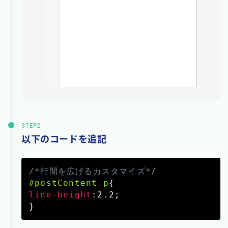
以下のコードを追記
/*行間を広げるカスタマイズ*/
#postContent p
{
line-height
:
2.2
;
}