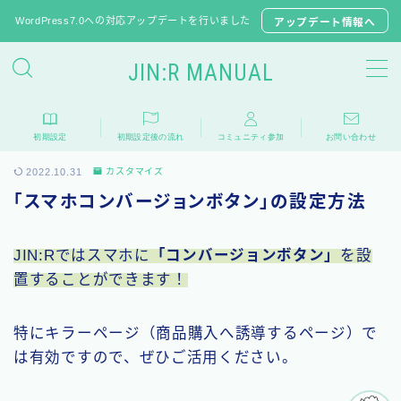
WordPress7.0への対応アップデートを行いました
アップデート情報へ
JIN:R MANUAL
JIN:Rの初期設定
初期設定
初期設定後の流れ
コミュニティ参加
お問い合わせ
推奨プラグイン
2022.10.31
カスタマイズ
JINからテーマ移行
「スマホコンバージョンボタン」の設定方法
子テーマのダウンロード
JIN:Rではスマホに
「コンバージョンボタン」
を設
よくある質問
置することができます！
相談フォーラム
特にキラーページ（商品購入へ誘導するページ）で
は有効ですので、ぜひご活用ください。
アップデート情報