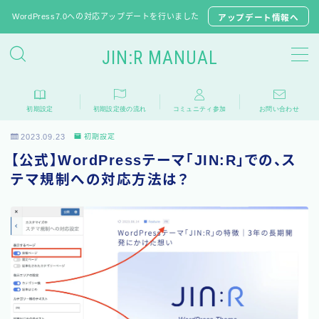
WordPress7.0への対応アップデートを行いました
アップデート情報へ
JIN:R MANUAL
JIN:Rの初期設定
初期設定
初期設定後の流れ
コミュニティ参加
お問い合わせ
推奨プラグイン
2023.09.23
初期設定
JINからテーマ移行
【公式】WordPressテーマ「JIN:R」での、ス
子テーマのダウンロード
テマ規制への対応方法は？
よくある質問
相談フォーラム
アップデート情報