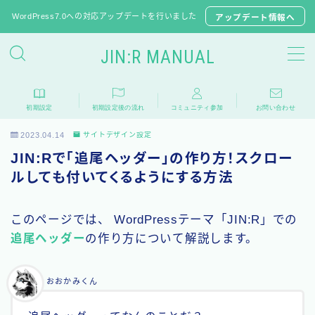
WordPress7.0への対応アップデートを行いました
アップデート情報へ
JIN:R MANUAL
JIN:Rの初期設定
初期設定
初期設定後の流れ
コミュニティ参加
お問い合わせ
推奨プラグイン
2023.04.14
サイトデザイン設定
JINからテーマ移行
JIN:Rで「追尾ヘッダー」の作り方！スクロー
子テーマのダウンロード
ルしても付いてくるようにする方法
よくある質問
このページでは、 WordPressテーマ「JIN:R」での
追尾ヘッダー
の作り方について解説します。
相談フォーラム
おおかみくん
アップデート情報