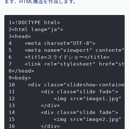
まず、HTML構造を作成します。
1<!DOCTYPE html>

2<html lang="ja">

3<head>

4    <meta charset="UTF-8">

5    <meta name="viewport" content="w
6    <title>スライドショー</title>

7    <link rel="stylesheet" href="styl
8</head>

9<body>

10    <div class="slideshow-container"
11        <div class="slide fade">

12            <img src="image1.jpg" a
13        </div>

14        <div class="slide fade">

15            <img src="image2.jpg" a
16        </div>
