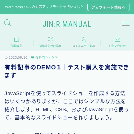
WordPress7.0への対応アップデートを行いました
アップデート情報へ
JIN:R MANUAL
JIN:Rの初期設定
初期設定
初期設定後の流れ
コミュニティ参加
お問い合わせ
推奨プラグイン
2023.09.10
有料コンテンツ
JINからテーマ移行
有料記事のDEMO１｜テスト購入を実施でき
子テーマのダウンロード
ます
よくある質問
JavaScriptを使ってスライドショーを作成する方法
はいくつかありますが、ここではシンプルな方法を
相談フォーラム
紹介します。HTML、CSS、およびJavaScriptを使っ
て、基本的なスライドショーを作りましょう。
アップデート情報